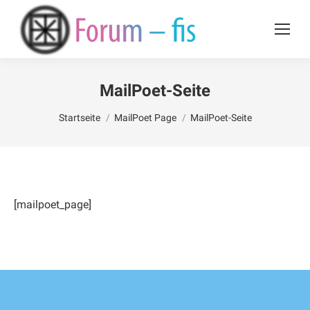
MailPoet-Seite
Du bist hier:
Startseite
MailPoet Page
MailPoet-Seite
[mailpoet_page]